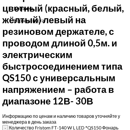
цветный (красный, белый,
Корзина
жёлтый) левый на
Корзина пуста.
резиновом держателе, с
проводом длиной 0,5м. и
электрическим
быстросоединением типа
QS150 с универсальным
напряжением – работа в
диапазоне 12В- 30В
Информацию по ценам и наличию товаров уточняйте у
менеджера в день заказа
Количество Fristom FT-140 W L LED *QS150 Фонарь