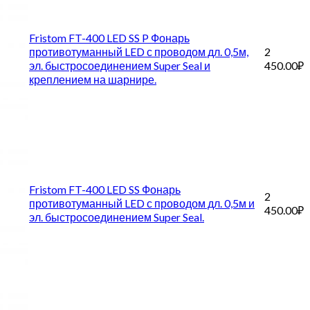
Fristom FT-400 LED SS P Фонарь
противотуманный LED с проводом дл. 0,5м,
2
эл. быстросоединением Super Seal и
450.00
₽
креплением на шарнире.
Fristom FT-400 LED SS Фонарь
2
противотуманный LED с проводом дл. 0,5м и
450.00
₽
эл. быстросоединением Super Seal.