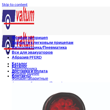
Skip to content
Фонари на прицеп
Запчасти к легковым прицепам
Автоэлектрика/Пневматика
Все для эвакуаторов
Абразив PFERD
Каталог
Каталог
Светотехника
Доставка и оплата
Фонари задние
Контакты
Фонари габаритные
Фонари габаритные (Рожки)
Рабочие фары LED
Фонари предупредительно-сигнальные LED
Дневные ходовые огни, фары дальнего света
Фонари и подстветки номерного знака
Фонари заднего хода