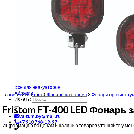
Фонари противотуманные
Фонари внутреннего освещения
Стоп сигнал
Светоотражающие устройства
Аксессуары
Запчасти к легковым прицепам
Аппарели
Опорные элементы
Тормозной трос
Тормозные колодки
Подшипники
Вилки, розетки, переходники
Лебедки
Автоэлектрика/Пневматика
Все для эвакуаторов
Абразив
Главная
Каталог
Фонари на прицеп
Фонари противоту
Искать:
Fristom FT-400 LED Фонарь
valtum.by@mail.ru
+7 910 768-19-97
Информацию по ценам и наличию товаров уточняйте у мен