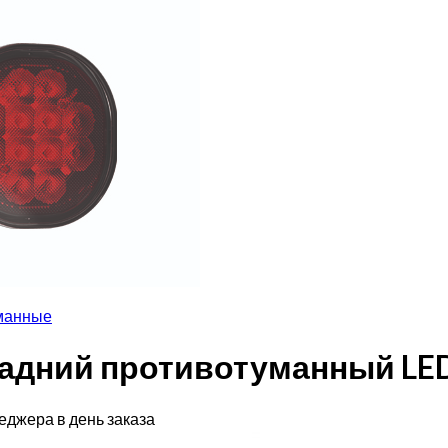
манные
 задний противотуманный LE
еджера в день заказа